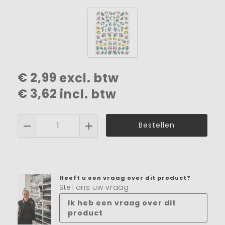
€
2,99
excl. btw
€
3,62
incl. btw
Bestellen
Heeft u een vraag over dit product?
Stel ons uw vraag
Ik heb een vraag over dit
product