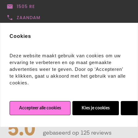
1505 RE
ZAANDAM
0639552196
Cookies
info@karlets.nl
Deze website maakt gebruik van cookies om uw
ervaring te verbeteren en op maat gemaakte
advertenties weer te geven. Door op ‘Accepteren’
te klikken, gaat u akkoord met het gebruik van alle
cookies.
Accepteer alle cookies
Kies je cookies
Wei