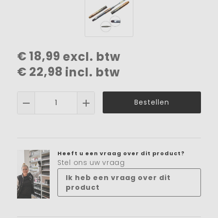
€
18,99
excl. btw
€
22,98
incl. btw
Bestellen
Heeft u een vraag over dit product?
Stel ons uw vraag
Ik heb een vraag over dit
product