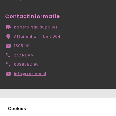
Contactinformatie
Karlets Nail Supplies
Affuitenhal 1, Unit 004
1505 RE
ZAANDAM
0639552196
info@karlets.nl
Cookies