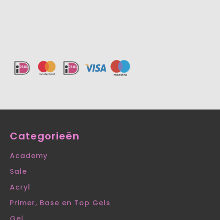
Categorieën
Academy
Sale
Acryl
Primer, Base en Top Gels
Gel