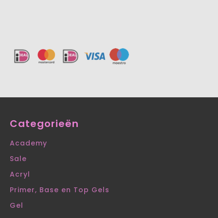
Categorieën
Academy
Sale
Acryl
Primer, Base en Top Gels
Gel