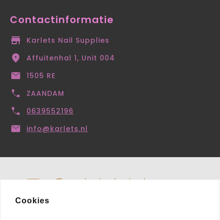
Contactinformatie
Karlets Nail Supplies
Affuitenhal 1, Unit 004
1505 RE
ZAANDAM
0639552196
info@karlets.nl
Cookies