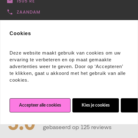
1505 RE
ZAANDAM
0639552196
Cookies
info@karlets.nl
Deze website maakt gebruik van cookies om uw
ervaring te verbeteren en op maat gemaakte
advertenties weer te geven. Door op ‘Accepteren’
te klikken, gaat u akkoord met het gebruik van alle
cookies.
Accepteer alle cookies
Kies je cookies
Wei